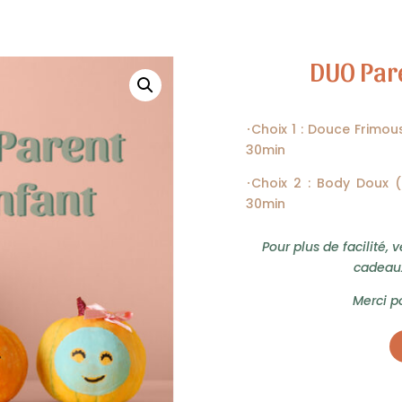
DUO Par
𐄁Choix 1 : Douce Frimo
30min
𐄁Choix 2 : Body Doux
30min
Pour plus de facilité, 
cadeaux
Merci p