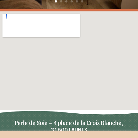
Perle de Soie – 4 place de la Croix Blanche,
31600 EAUNES