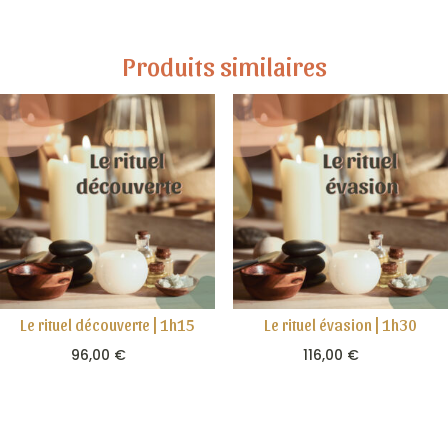
Produits similaires
Le rituel découverte | 1h15
Le rituel évasion | 1h30
96,00
€
116,00
€

