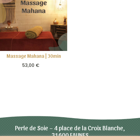
Massage Mahana | 30min
53,00
€

Perle de Soie – 4 place de la Croix Blanche,
31600 EAUNES