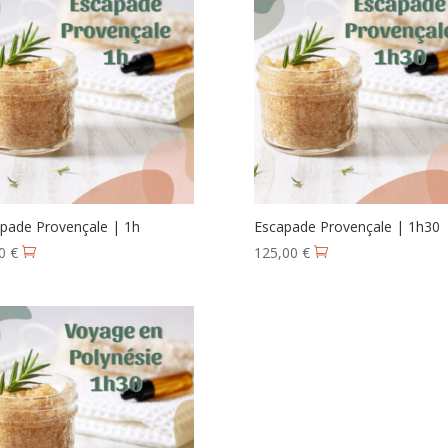
pade Provençale | 1h
Escapade Provençale | 1h30
00
€
125,00
€

