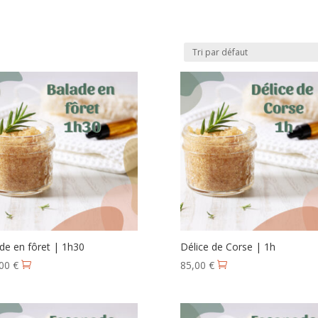
de en fôret | 1h30
Délice de Corse | 1h
,00
€
85,00
€

